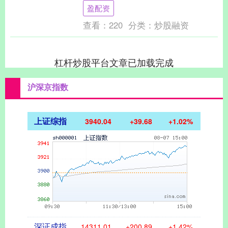
无闻的健康守护者。那么，每天喝多少克
盈配资
蜂蜜为宜？它又能....
查看：
220
分类：
炒股融资
杠杆炒股平台文章已加载完成
沪深京指数
上证综指
3940.04
+39.68
+1.02%
深证成指
14311.01
+200.89
+1.42%