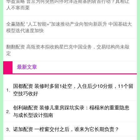
华盈策略 普京为何突然叫停对泽连斯基的斩首行动？真相让
人不寒而栗
全赢随配 “人工智能+”加速推动产业向智向新跃升 中国基础大
模型迭代速度加快
翻翻配资 高瓴资本拟收购星巴克中国业务，交易结构尚未敲
定
最新文章
国都配资 装修时多留1处空，入住后少10分烦，11个留
1、
空技巧收好
创利融配资 装修儿童房踩坑实录：榻榻米的重重隐患
2、
与成长型设计指南
诺加配资 一樘窗交付之后，谁来为它长期负责？
3、