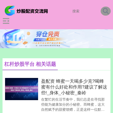
杠杆炒股平台 相关话题
盈配资 蜂蜜一天喝多少克?喝蜂
蜜有什么好处和作用?建议了解这
些!_身体_小秘密_秦岭
在繁忙的生活节奏中，我们总是在寻找那
些能为健康加分的小秘密。而蜂蜜，这大
自然赋予的甜蜜馈赠，正是这样一位默默