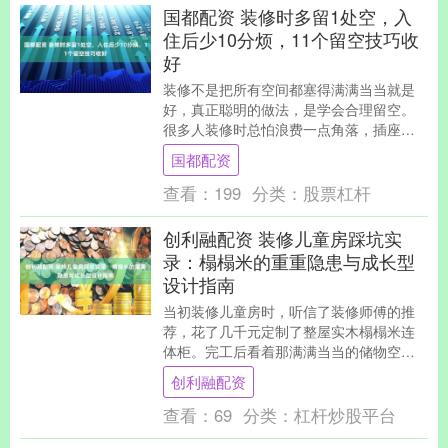
国都配资 装修时多留1处空，入
住后少10分烦，11个留空技巧收
好
装修不是把所有空间都塞得满满当当就是
好，真正聪明的做法，是学会合理留空。
很多人装修时总怕浪费一点角落，插座全
占满、台面摆得满、柜子封得严，觉得这
国都配资
样才不亏。 可....
查看：
199
分类：
股票杠杆
创利融配资 装修儿童房踩坑实
录：榻榻米的重重隐患与成长型
设计指南
当初装修儿童房时，听信了装修师傅的推
荐，花了几千元定制了整屋实木榻榻米连
体柜。完工后看着那满满当当的储物空
间，我一度觉得自己捡到了宝。可到了入
创利融配资
住筹备阶段，仔细深....
查看：
69
分类：
杠杆炒股平台