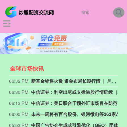
全球市场快讯
06:32 PM
新基金销售火爆 资金布局长期行情
尽管7月A股市场调整，但新发基金市场却呈现出冷暖反差，多只主动权益新品募集成绩亮眼。普通投资者踊跃认购新基金的背后，是不少基金经理对于当前科技行情长周期属性的深度研判，公募普遍判断AI产业浪潮不是短期主题炒作，科技浪潮的演绎周期也远不止半年。
06:30 PM
中信证券：利空出尽或支撑港股行情延续
中
06:12 PM
中信证券：美日联合干预外汇市场旨在防范日元持续贬值引发风险外溢
06:00 PM
未来一周将有百合股份、银河微电等263家AB股公司披露业绩。
05:53 PM
中国广告协会生成式引擎优化（GEO）团体标准第二次征求意见会议在北京召开