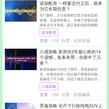
诺加配资 一樘窗交付之后，谁来
为它长期负责？
买门窗时，人们容易把注意力放在型材、
玻璃、五金和价格上。等窗户安装完成，
很多业主才发现，真正漫长的阶段刚刚开
始。 窗户可能要使用十几年甚至更久。几
诺加配资
年以后，如果出....
查看：
115
分类：
杠杆炒股
八戒策略 新房住2年最心疼的14
个遗憾，条条有用，你家中了几
条？
新房装修好已经住了两年，本想装得完
美，结果却总有一些让肠子悔青的问题。
装修花了不少钱，但花了钱还没装好才是
最心疼的，给大家列出14条我家装修的问
八戒策略
题，不要犯同样的....
查看：
153
分类：
炒股融资
景逸策略 全尺寸行政纯电SUV上