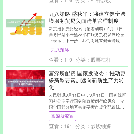
查看：
116
分类：
杠杆炒股
九八策略 盛秋平：将建立健全跨
境服务贸易负面清单管理制度
新京报贝壳财经讯（记者胡萌）9月11日，
商务部副部长盛秋平在服务贸易发展论坛
上表示，下一步，我们将建立健全跨境服
务贸易负面清单管理制度，推动扩大电
九八策略
信、医疗领域开....
查看：
119
分类：
股票杠杆
富深所配资 国家发改委：推动更
多新型要素加速向新质生产力转
化
人民财讯9月11日电，9月11日，国务院新
闻办公室举行国务院政策例行吹风会，介
绍全国部分地区实施要素市场化配置综合
改革试点有关情况。国家发展改革委副主
富深所配资
任李春临表....
查看：
161
分类：
炒股融资