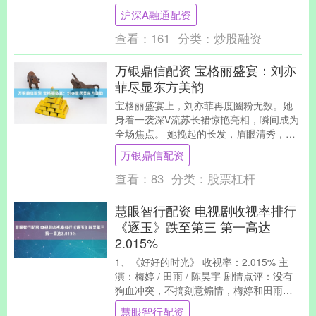
多了一种妈妈味。这种气质转变并非化妆
沪深A融通配资
或光影能掩盖，....
查看：
161
分类：
炒股融资
万银鼎信配资 宝格丽盛宴：刘亦
菲尽显东方美韵
宝格丽盛宴上，刘亦菲再度圈粉无数。她
身着一袭深V流苏长裙惊艳亮相，瞬间成为
全场焦点。 她挽起的长发，眉眼清秀，姿
态优雅且松弛，仿佛偌大的秀场就是她专
万银鼎信配资
属的舞台。 ....
查看：
83
分类：
股票杠杆
慧眼智行配资 电视剧收视率排行
《逐玉》跌至第三 第一高达
2.015%
1、《好好的时光》 收视率：2.015% 主
演：梅婷 / 田雨 / 陈昊宇 剧情点评：没有
狗血冲突，不搞刻意煽情，梅婷和田雨把
半路夫妻的细腻与踏实演到了骨子里，....
慧眼智行配资