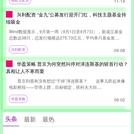
11-14
兴利配资 “金九”公募发行迎开门红，科技主题基金持
续吸金
Wind数据显示，9月第一周（9月1日至9月7日），新成立基金
总数达38只，总发行规模达275.73亿元，平均单只基金发....
兴利配资
09-08
华盈策略 普京为何突然叫停对泽连斯基的斩首行动？
真相让人不寒而栗
普京到底有没有想过“干掉”泽连斯基？ 这事儿听起来像
电影桥段——导弹上膛，目标锁定，班科夫大街....
华盈策略
09-02
头条
最新
最热