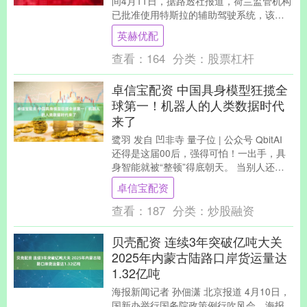
间4月11日，据路透社报道，荷兰监管机构
已批准使用特斯拉的辅助驾驶系统，该软
件在人类监督下可处理高速公路和城市
英赫优配
道....
查看：
164
分类：
股票杠杆
卓信宝配资 中国具身模型狂揽全
球第一！机器人的人类数据时代
来了
鹭羽 发自 凹非寺 量子位 | 公众号 QbitAI
还得是这届00后，强得可怕！一出手，具
身智能就被“整顿”得底朝天。 当别人还在
Sim2Real打转时，这支....
卓信宝配资
查看：
187
分类：
炒股融资
贝壳配资 连续3年突破亿吨大关
2025年内蒙古陆路口岸货运量达
1.32亿吨
海报新闻记者 孙佃潇 北京报道 4月10日，
国新办举行国务院政策例行吹风会。海报