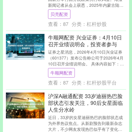
新闻记者从会上获悉，2025年内蒙古陆路
口岸货运量达1.32亿吨，连续3年突破亿....
贝壳配资
查看：
87
分类：
杠杆炒股
牛顺网配资 兴业证券：4月10日
召开业绩说明会，投资者参与
证券之星消息，2026年4月10日兴业证券
（601377）发布公告称公司于2026年4月
10日召开业绩说明会。 具体内容如下：
问：本次活动的具体互动答记录如下：....
牛顺网配资
查看：
87
分类：
杠杆炒股平台
沪深A融通配资 33岁迪丽热巴脸
部状态引发关注，90后女星面临
人生分水岭
近日，33岁的女星迪丽热巴的脸部状态成
为外界热议焦点。从新剧预告到最新杂志
大片，不少网友发现热巴似乎有了变化，