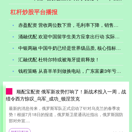
杠杆炒股平台播报
赤盈配资 营收两位数下滑，毛利率下降，销售费用增长，富安娜上
涌融优配 欢迎中国留学生美方应拿出行动 实际行动才是正途
中银两融 中国牛奶已经是世界级品质, 核心指标总体水平优于欧
汇融优配 杜特尔特或被海牙提前释放！
钱程策略 从喜羊羊到做换电站，广东富豪3年亏掉18亿
顺配宝配资 俄军新攻势打响了！新战术投入一周，战
绩令西方惊叹_乌军_成功_顿涅茨克
最新的消息传来，俄罗斯军队正式启动了针对乌克兰的春季攻
势！根据7月18日的报道，俄罗斯卫星通讯社指出，俄罗斯国防
部对外宣....
顺配宝配资