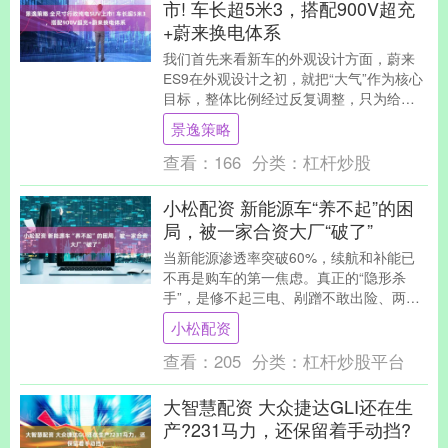
市! 车长超5米3，搭配900V超充
+蔚来换电体系
我们首先来看新车的外观设计方面，蔚来
ES9在外观设计之初，就把“大气”作为核心
目标，整体比例经过反复调整，只为给用
户第一眼的气场冲击。车头部分最直观的
景逸策略
感受就是高....
查看：
166
分类：
杠杆炒股
小松配资 新能源车“养不起”的困
局，被一家合资大厂“破了”
当新能源渗透率突破60%，续航和补能已
不再是购车的第一焦虑。真正的“隐形杀
手”，是修不起三电、剐蹭不敢出险、两三
年就要换一套高价轮胎。 一位开纯电车的
小松配资
消费者算过....
查看：
205
分类：
杠杆炒股平台
大智慧配资 大众捷达GLI还在生
产?231马力，还保留着手动挡?