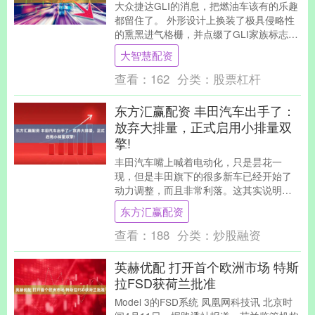
大众捷达GLI的消息，把燃油车该有的乐趣
都留住了。 外形设计上换装了极具侵略性
的熏黑进气格栅，并点缀了GLI家族标志性
的红色饰条，运动气息扑面而来。 车身大
大智慧配资
量运....
查看：
162
分类：
股票杠杆
东方汇赢配资 丰田汽车出手了：
放弃大排量，正式启用小排量双
擎!
丰田汽车嘴上喊着电动化，只是昙花一
现，但是丰田旗下的很多新车已经开始了
动力调整，而且非常利落。这其实说明丰
田汽车实打实的受到了冲击。 还有一款汽
东方汇赢配资
车就是丰田威尔法....
查看：
188
分类：
炒股融资
英赫优配 打开首个欧洲市场 特斯
拉FSD获荷兰批准
Model 3的FSD系统 凤凰网科技讯 北京时