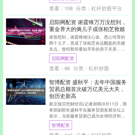
查看：
108
分类：
杠杆炒股平台
启阳网配资 谢霆锋万万没想到，
重金养大的俩儿子成张柏芝救赎
谁曾想到，谢霆锋倾注心血、悉心培育的
两个儿子，竟成了张柏芝命运翻盘的关键
支点。曾经那些看似寻常的亲子关系，随
着时光流转，早已升华成了她穿越风雨、
启阳网配资
直面人生的坚实盾....
查看：
86
分类：
杠杆炒股
智博配资 盛秋平：去年中国服务
贸易总额首次破万亿美元大关，
创历史新高
新京报贝壳财经讯(记者胡萌)9月11日，商
务部副部长盛秋平在服务贸易发展论坛上
表示，当前服务贸易已成为全球经济和贸
易增长的新引擎，中国服务贸易发展进入
智博配资
了高质量发....