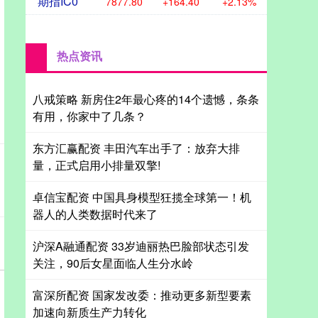
期指IC0
7877.80
+164.40
+2.13%
热点资讯
八戒策略 新房住2年最心疼的14个遗憾，条条
有用，你家中了几条？
东方汇赢配资 丰田汽车出手了：放弃大排
量，正式启用小排量双擎!
卓信宝配资 中国具身模型狂揽全球第一！机
器人的人类数据时代来了
沪深A融通配资 33岁迪丽热巴脸部状态引发
关注，90后女星面临人生分水岭
富深所配资 国家发改委：推动更多新型要素
加速向新质生产力转化