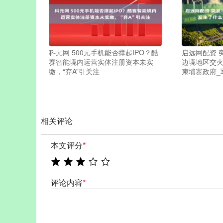
科元网 500元手机能否撑起IPO？酷
启远网配资 
赛智能境内运营实体注册资本未实
边境地区交火
缴，“弃A”引关注
柬埔寨政府_
相关评论
本文评分
*
评论内容
*