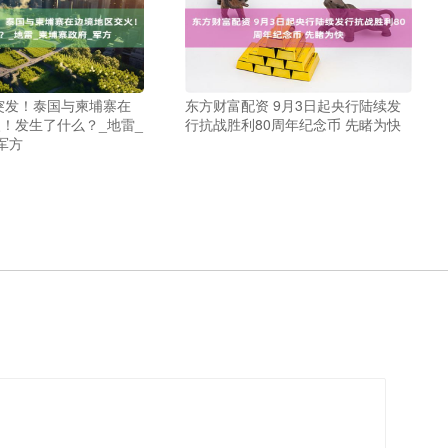
突发！泰国与柬埔寨在
东方财富配资 9月3日起央行陆续发
！发生了什么？_地雷_
行抗战胜利80周年纪念币 先睹为快
军方